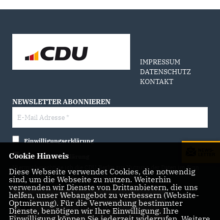
IMPRESSUM
DATENSCHUTZ
KONTAKT
NEWSLETTER ABONNIEREN
Einwilligungserklärung
Cookie Hinweis
Datenschutzerklärung
Hiermit berechtige ich die CDU Berlin zur Nutzung der Daten im Sinn
Diese Webseite verwendet Cookies, die notwendig
der nachfolgenden
Datenschutzerklärung.*
sind, um die Webseite zu nutzen. Weiterhin
verwenden wir Dienste von Drittanbietern, die uns
helfen, unser Webangebot zu verbessern (Website-
Anti-Roboter-Verifizierung
Optmierung). Für die Verwendung bestimmter
Hier klicken
Dienste, benötigen wir Ihre Einwilligung. Ihre
Einwilligung können Sie jederzeit widerrufen. Weitere
Friendly
Captcha ⇗