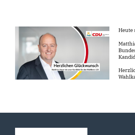
Heute 
Matthi
Bundes
Kandid
Herzli
Wahlka