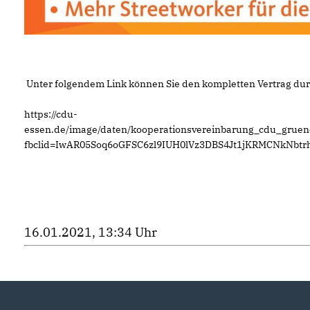
Unter folgendem Link können Sie den kompletten Vertrag dur
https://cdu-
essen.de/image/daten/kooperationsvereinbarung_cdu_gruen
fbclid=IwAR05Soq6oGFSC6zl9IUH0lVz3DBS4Jt1jKRMCNkNbtr
16.01.2021, 13:34 Uhr