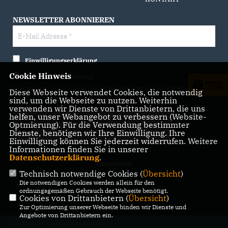
NEWSLETTER ABONNIEREN
Einwilligungserklärung
Cookie Hinweis
Datenschutzerklärung
Hiermit berechtige ich die CDU Berlin zur Nutzung der Daten im Sinn
Diese Webseite verwendet Cookies, die notwendig
sind, um die Webseite zu nutzen. Weiterhin
der nachfolgenden
Datenschutzerklärung.*
verwenden wir Dienste von Drittanbietern, die uns
helfen, unser Webangebot zu verbessern (Website-
Anti-Roboter-Verifizierung
Optmierung). Für die Verwendung bestimmter
Hier klicken
Dienste, benötigen wir Ihre Einwilligung. Ihre
Einwilligung können Sie jederzeit widerrufen. Weitere
Friendly
Captcha ⇗
Informationen finden Sie in unserer
Datenschutzerklärung
.
Technisch notwendige Cookies (
Übersicht
)
Die notwendigen Cookies werden allein für den
* Pflichtfeld!
ordnungsgemäßen Gebrauch der Webseite benötigt.
Cookies von Drittanbietern (
Übersicht
)
Zur Optimierung unserer Webseite binden wir Dienste und
Angebote von Drittanbietern ein.
@2026 CDU Ortsverband Bredeney